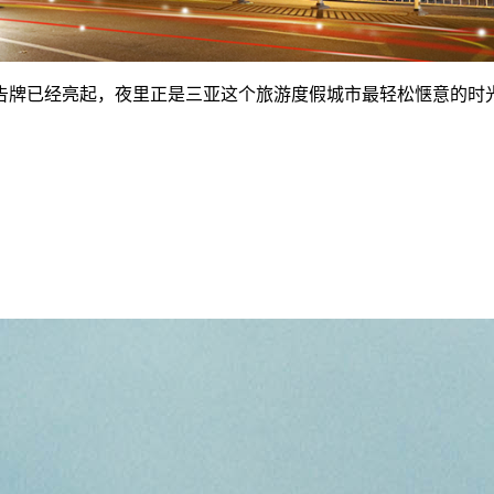
告牌已经亮起，夜里正是三亚这个旅游度假城市最轻松惬意的时